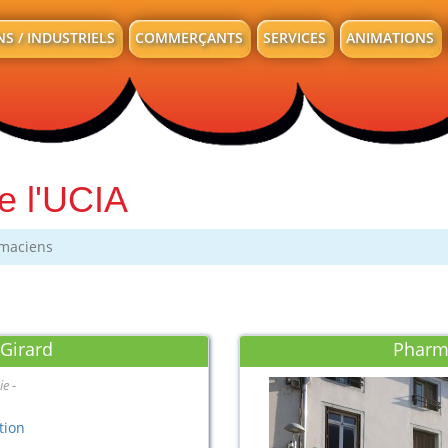
NS / INDUSTRIELS
COMMERÇANTS
SERVICES
ANIMATIONS
e l'UCIA
maciens
Girard
Pharm
ie
tion